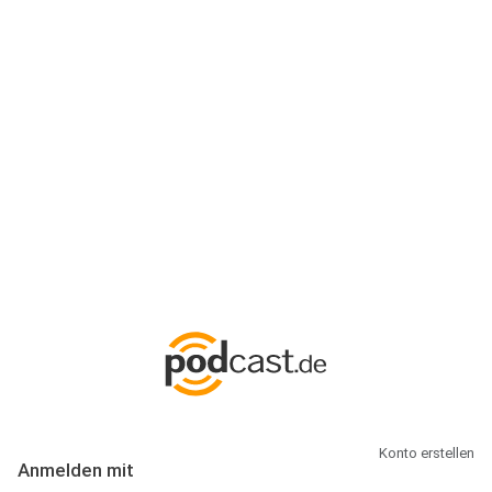
Anmeldung
Hallo Podcast-Hörer! Melde dich hier an. Dich erwarten 1 Million
abonnierbare Podcasts und alles, was Du rund um Podcasting
wissen musst.
Konto erstellen
Anmelden mit