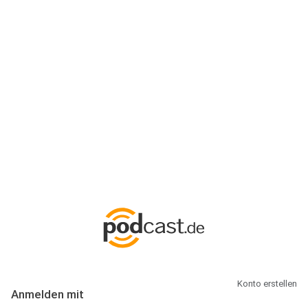
Anmeldung
Hallo Podcast-Hörer! Melde dich hier an. Dich erwarten 1 Million
abonnierbare Podcasts und alles, was Du rund um Podcasting
wissen musst.
Konto erstellen
Anmelden mit