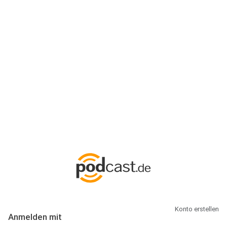
Anmeldung
Hallo Podcast-Hörer! Melde dich hier an. Dich erwarten 1 Million
abonnierbare Podcasts und alles, was Du rund um Podcasting
wissen musst.
Konto erstellen
Anmelden mit