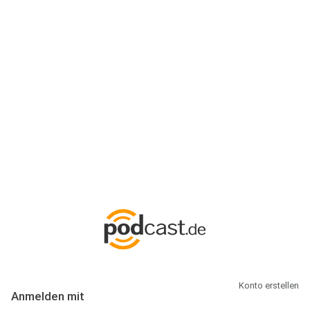
Anmeldung
Hallo Podcast-Hörer! Melde dich hier an. Dich erwarten 1 Million
abonnierbare Podcasts und alles, was Du rund um Podcasting
wissen musst.
Konto erstellen
Anmelden mit