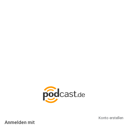
Anmeldung
Hallo Podcast-Hörer! Melde dich hier an. Dich erwarten 1 Million
abonnierbare Podcasts und alles, was Du rund um Podcasting
wissen musst.
Konto erstellen
Anmelden mit