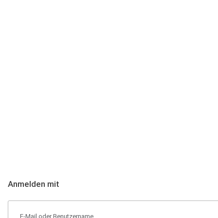
Anmeldung
Hallo Podcast-Hörer! Melde dich hier an. Dich erwarten 1 Million 
Anmelden mit