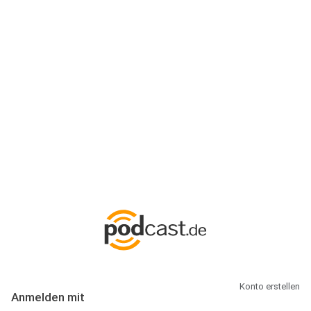
Anmeldung
Hallo Podcast-Hörer! Melde dich hier an. Dich erwarten 1 Million
abonnierbare Podcasts und alles, was Du rund um Podcasting
wissen musst.
Konto erstellen
Anmelden mit