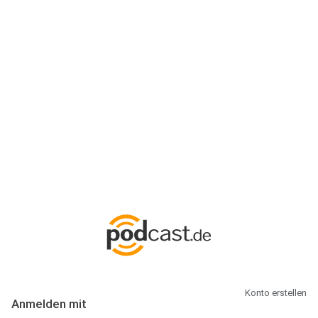
Anmeldung
Hallo Podcast-Hörer! Melde dich hier an. Dich erwarten 1 Million
abonnierbare Podcasts und alles, was Du rund um Podcasting
wissen musst.
Konto erstellen
Anmelden mit