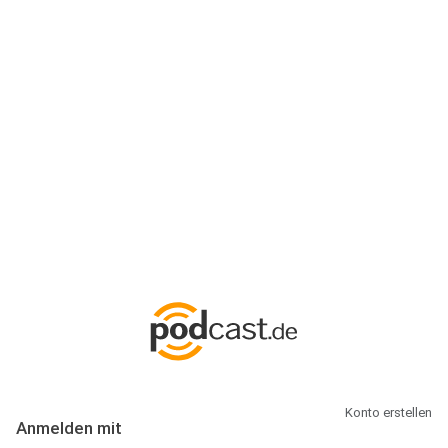
Anmeldung
Hallo Podcast-Hörer! Melde dich hier an. Dich erwarten 1 Million
abonnierbare Podcasts und alles, was Du rund um Podcasting
wissen musst.
Konto erstellen
Anmelden mit