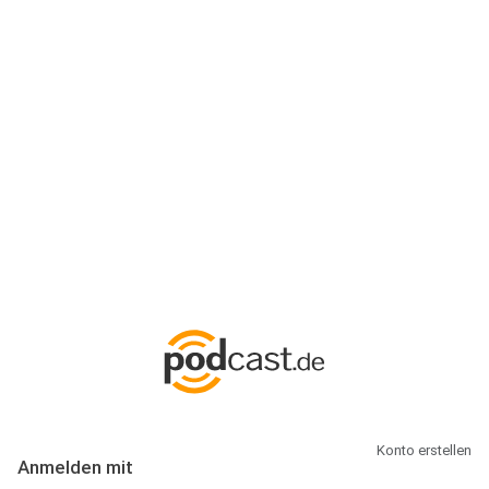
Anmeldung
Hallo Podcast-Hörer! Melde dich hier an. Dich erwarten 1 Million
abonnierbare Podcasts und alles, was Du rund um Podcasting
wissen musst.
Konto erstellen
Anmelden mit