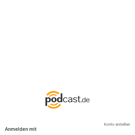
Anmeldung
Hallo Podcast-Hörer! Melde dich hier an. Dich erwarten 1 Million
abonnierbare Podcasts und alles, was Du rund um Podcasting
wissen musst.
Konto erstellen
Anmelden mit