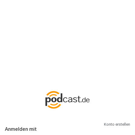
Anmeldung
Hallo Podcast-Hörer! Melde dich hier an. Dich erwarten 1 Million
abonnierbare Podcasts und alles, was Du rund um Podcasting
wissen musst.
Konto erstellen
Anmelden mit