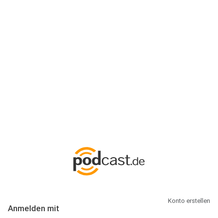
Anmeldung
Hallo Podcast-Hörer! Melde dich hier an. Dich erwarten 1 Million
abonnierbare Podcasts und alles, was Du rund um Podcasting
wissen musst.
Konto erstellen
Anmelden mit