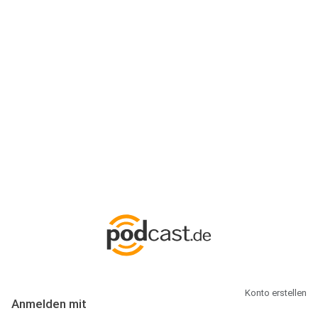
Anmeldung
Hallo Podcast-Hörer! Melde dich hier an. Dich erwarten 1 Million
abonnierbare Podcasts und alles, was Du rund um Podcasting
wissen musst.
Konto erstellen
Anmelden mit