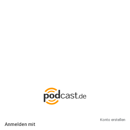
Anmeldung
Hallo Podcast-Hörer! Melde dich hier an. Dich erwarten 1 Million
abonnierbare Podcasts und alles, was Du rund um Podcasting
wissen musst.
Konto erstellen
Anmelden mit