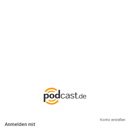
Anmeldung
Hallo Podcast-Hörer! Melde dich hier an. Dich erwarten 1 Million
abonnierbare Podcasts und alles, was Du rund um Podcasting
wissen musst.
Konto erstellen
Anmelden mit