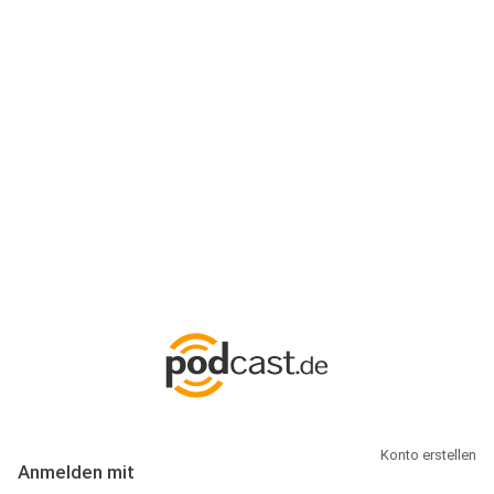
Anmeldung
Hallo Podcast-Hörer! Melde dich hier an. Dich erwarten 1 Million
abonnierbare Podcasts und alles, was Du rund um Podcasting
wissen musst.
Konto erstellen
Anmelden mit