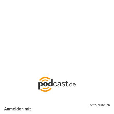
Anmeldung
Hallo Podcast-Hörer! Melde dich hier an. Dich erwarten 1 Million
abonnierbare Podcasts und alles, was Du rund um Podcasting
wissen musst.
Konto erstellen
Anmelden mit