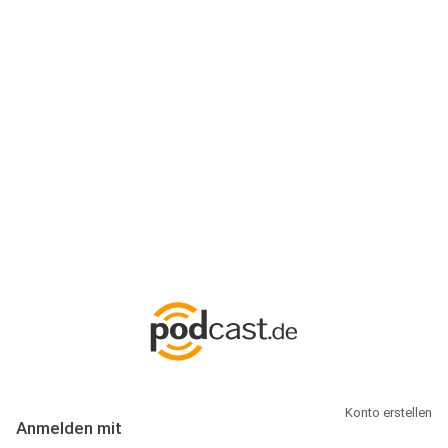
Anmeldung
Hallo Podcast-Hörer! Melde dich hier an. Dich erwarten 1 Million
abonnierbare Podcasts und alles, was Du rund um Podcasting
wissen musst.
Konto erstellen
Anmelden mit