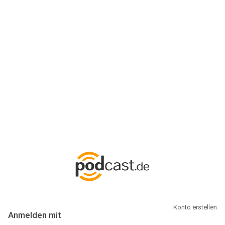
Anmeldung
Hallo Podcast-Hörer! Melde dich hier an. Dich erwarten 1 Million
abonnierbare Podcasts und alles, was Du rund um Podcasting
wissen musst.
Konto erstellen
Anmelden mit