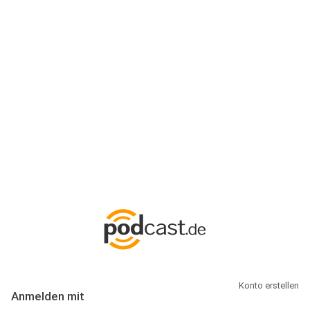
Anmeldung
Hallo Podcast-Hörer! Melde dich hier an. Dich erwarten 1 Million
abonnierbare Podcasts und alles, was Du rund um Podcasting
wissen musst.
Konto erstellen
Anmelden mit