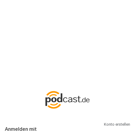
Anmeldung
Hallo Podcast-Hörer! Melde dich hier an. Dich erwarten 1 Million
abonnierbare Podcasts und alles, was Du rund um Podcasting
wissen musst.
Konto erstellen
Anmelden mit