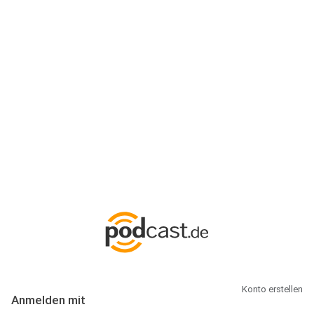
Anmeldung
Hallo Podcast-Hörer! Melde dich hier an. Dich erwarten 1 Million
abonnierbare Podcasts und alles, was Du rund um Podcasting
wissen musst.
Konto erstellen
Anmelden mit