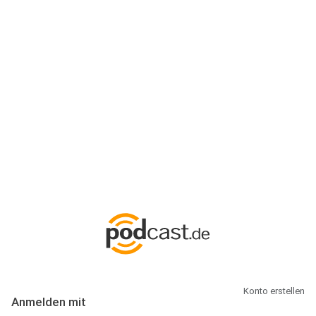
Anmeldung
Hallo Podcast-Hörer! Melde dich hier an. Dich erwarten 1 Million
abonnierbare Podcasts und alles, was Du rund um Podcasting
wissen musst.
Konto erstellen
Anmelden mit