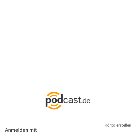
Anmeldung
Hallo Podcast-Hörer! Melde dich hier an. Dich erwarten 1 Million
abonnierbare Podcasts und alles, was Du rund um Podcasting
wissen musst.
Konto erstellen
Anmelden mit