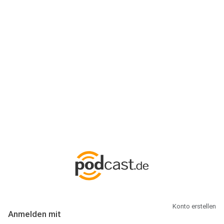
Anmeldung
Hallo Podcast-Hörer! Melde dich hier an. Dich erwarten 1 Million
abonnierbare Podcasts und alles, was Du rund um Podcasting
wissen musst.
Konto erstellen
Anmelden mit