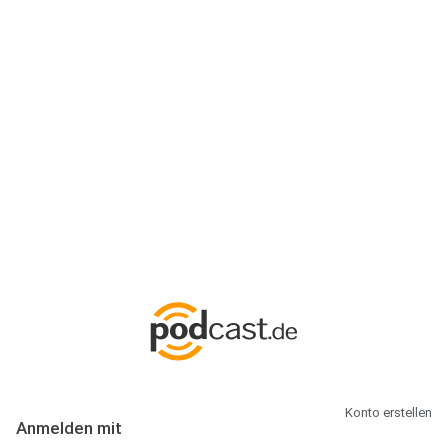
Anmeldung
Hallo Podcast-Hörer! Melde dich hier an. Dich erwarten 1 Million
abonnierbare Podcasts und alles, was Du rund um Podcasting
wissen musst.
Konto erstellen
Anmelden mit