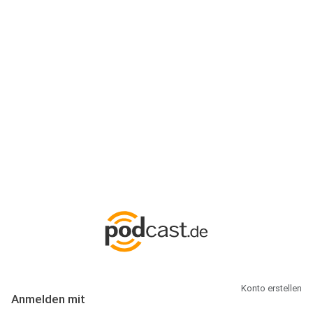
Anmeldung
Hallo Podcast-Hörer! Melde dich hier an. Dich erwarten 1 Million
abonnierbare Podcasts und alles, was Du rund um Podcasting
wissen musst.
Konto erstellen
Anmelden mit