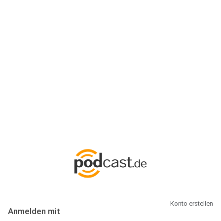
Anmeldung
Hallo Podcast-Hörer! Melde dich hier an. Dich erwarten 1 Million
abonnierbare Podcasts und alles, was Du rund um Podcasting
wissen musst.
Konto erstellen
Anmelden mit