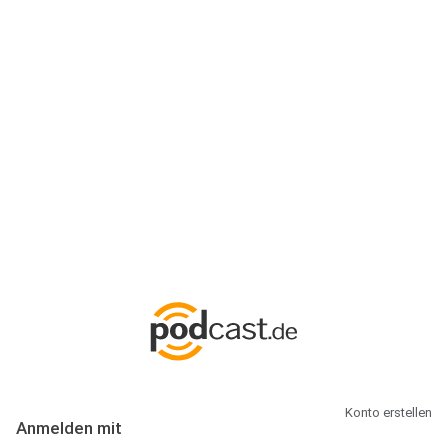
Anmeldung
Hallo Podcast-Hörer! Melde dich hier an. Dich erwarten 1 Million
abonnierbare Podcasts und alles, was Du rund um Podcasting
wissen musst.
Konto erstellen
Anmelden mit