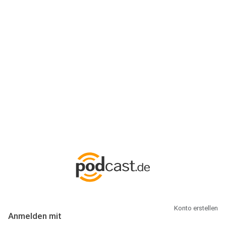
Anmeldung
Hallo Podcast-Hörer! Melde dich hier an. Dich erwarten 1 Million
abonnierbare Podcasts und alles, was Du rund um Podcasting
wissen musst.
Konto erstellen
Anmelden mit