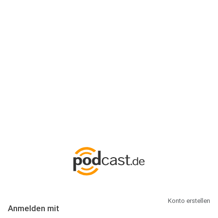
Anmeldung
Hallo Podcast-Hörer! Melde dich hier an. Dich erwarten 1 Million
abonnierbare Podcasts und alles, was Du rund um Podcasting
wissen musst.
Konto erstellen
Anmelden mit