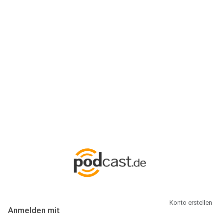
Anmeldung
Hallo Podcast-Hörer! Melde dich hier an. Dich erwarten 1 Million
abonnierbare Podcasts und alles, was Du rund um Podcasting
wissen musst.
Konto erstellen
Anmelden mit