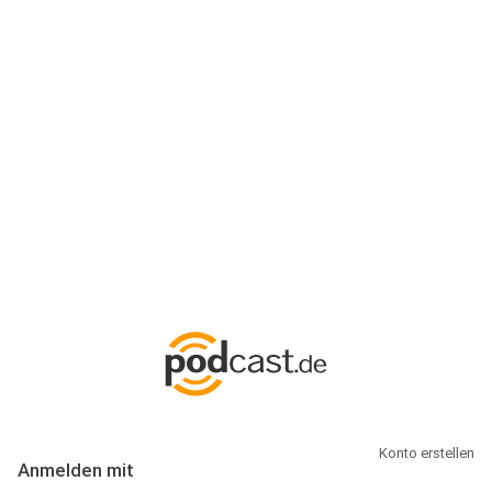
Anmeldung
Hallo Podcast-Hörer! Melde dich hier an. Dich erwarten 1 Million
abonnierbare Podcasts und alles, was Du rund um Podcasting
wissen musst.
Konto erstellen
Anmelden mit