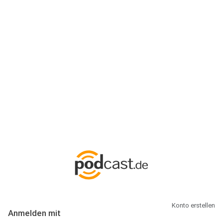
Anmeldung
Hallo Podcast-Hörer! Melde dich hier an. Dich erwarten 1 Million
abonnierbare Podcasts und alles, was Du rund um Podcasting
wissen musst.
Konto erstellen
Anmelden mit