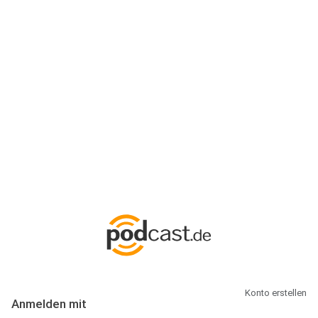
Anmeldung
Hallo Podcast-Hörer! Melde dich hier an. Dich erwarten 1 Million
abonnierbare Podcasts und alles, was Du rund um Podcasting
wissen musst.
Konto erstellen
Anmelden mit