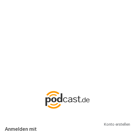
Anmeldung
Hallo Podcast-Hörer! Melde dich hier an. Dich erwarten 1 Million
abonnierbare Podcasts und alles, was Du rund um Podcasting
wissen musst.
Konto erstellen
Anmelden mit