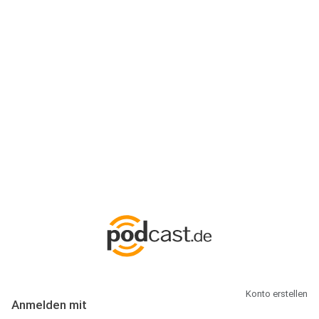
Anmeldung
Hallo Podcast-Hörer! Melde dich hier an. Dich erwarten 1 Million
abonnierbare Podcasts und alles, was Du rund um Podcasting
wissen musst.
Konto erstellen
Anmelden mit