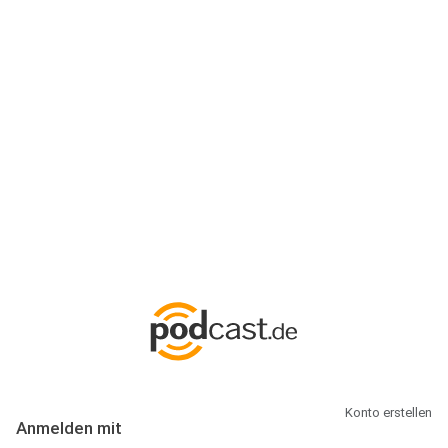
Anmeldung
Hallo Podcast-Hörer! Melde dich hier an. Dich erwarten 1 Million
abonnierbare Podcasts und alles, was Du rund um Podcasting
wissen musst.
Konto erstellen
Anmelden mit