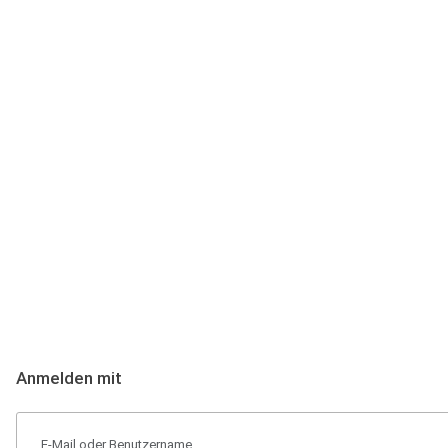
Anmeldung
Hallo Podcast-Hörer! Melde dich hier an. Dich erwarten 1 Million 
Anmelden mit