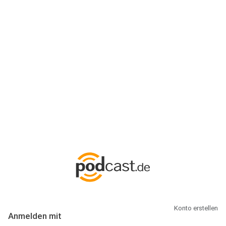
Anmeldung
Hallo Podcast-Hörer! Melde dich hier an. Dich erwarten 1 Million
abonnierbare Podcasts und alles, was Du rund um Podcasting
wissen musst.
Konto erstellen
Anmelden mit