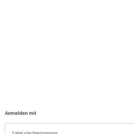
Anmeldung
Hallo Podcast-Hörer! Melde dich hier an. Dich erwarten 1 Million 
Anmelden mit