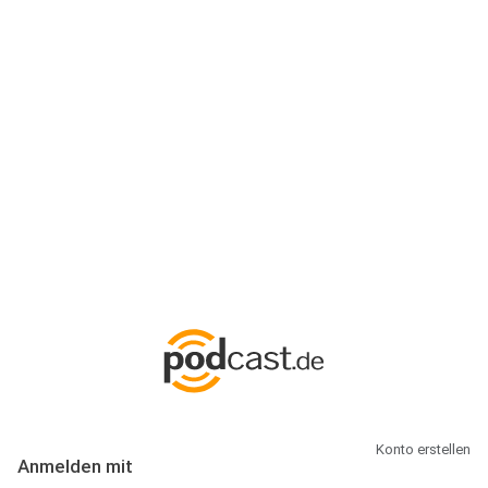
Anmeldung
Hallo Podcast-Hörer! Melde dich hier an. Dich erwarten 1 Million
abonnierbare Podcasts und alles, was Du rund um Podcasting
wissen musst.
Konto erstellen
Anmelden mit