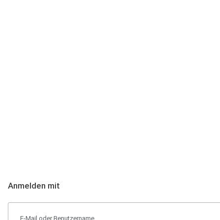
Anmeldung
Hallo Podcast-Hörer! Melde dich hier an. Dich erwarten 1 Million 
Anmelden mit