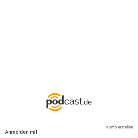
Anmeldung
Hallo Podcast-Hörer! Melde dich hier an. Dich erwarten 1 Million
abonnierbare Podcasts und alles, was Du rund um Podcasting
wissen musst.
Konto erstellen
Anmelden mit