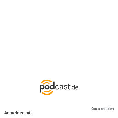
Anmeldung
Hallo Podcast-Hörer! Melde dich hier an. Dich erwarten 1 Million
abonnierbare Podcasts und alles, was Du rund um Podcasting
wissen musst.
Konto erstellen
Anmelden mit