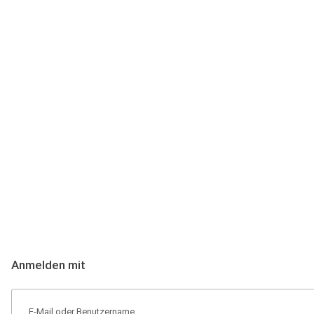
Anmeldung
Hallo Podcast-Hörer! Melde dich hier an. Dich erwarten 1 Million 
Anmelden mit