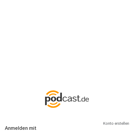
Anmeldung
Hallo Podcast-Hörer! Melde dich hier an. Dich erwarten 1 Million
abonnierbare Podcasts und alles, was Du rund um Podcasting
wissen musst.
Konto erstellen
Anmelden mit