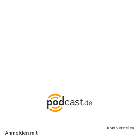
Anmeldung
Hallo Podcast-Hörer! Melde dich hier an. Dich erwarten 1 Million
abonnierbare Podcasts und alles, was Du rund um Podcasting
wissen musst.
Konto erstellen
Anmelden mit