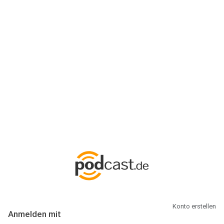
Anmeldung
Hallo Podcast-Hörer! Melde dich hier an. Dich erwarten 1 Million
abonnierbare Podcasts und alles, was Du rund um Podcasting
wissen musst.
Konto erstellen
Anmelden mit